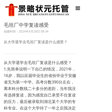
首页
끀
托管简介
毛坦厂中学复读感受
师资力量
创建时间：
2024年4月18日
08:34
托管服务
从大学退学去毛坦厂复读是什么感受？
志愿填报
公益活动
从大学退学去毛坦厂复读是什么感受？
1.先简单说明一下自己的情况，2021年，
新闻资讯
16岁，我以应届毕业生的省份毕业于安徽
省无为第一中学。高考分数390分左右，
联系我们
离本科分数线二十多分的差距，当年我没
有选择复读，因为感觉自己承受不住复读
的压力，最后被录取到湖北某个大学的专
科专业。在这个大学待了一年之后我决定