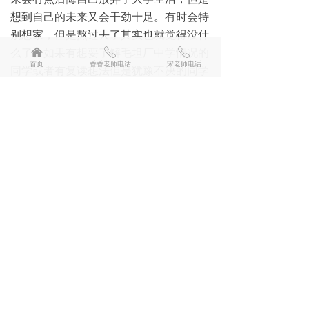
想到自己的未来又会干劲十足。有时会特
别想家，但是熬过去了其实也就觉得没什
么了。如果有想要了解毛坦厂中学情况的
낀
ꂅ
ꂅ
首页
香香老师电话
宋老师电话
同学或者有复读想法但是犹豫不决的同学
可以参考参考我的情况，有问题想问的话
可以评论或者私信我，我看到了一定会第
一时间回复。最后，希望在2023年参加
高考的复读以及应届生可以取得自己理想
的成绩，进入理想的大学。
下一篇：
无